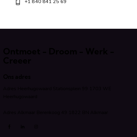
+1 840 841 25 69
Ontmoet - Droom - Werk -
Creeer
Ons adres
Adres Heerhugowaard Stationsplein 99 1703 WE
Heerhugowaard
Adres Alkmaar Berenkoog 49 1822 BN Alkmaar