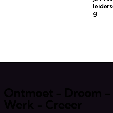
leider
g
Ontmoet - Droom -
Werk - Creeer