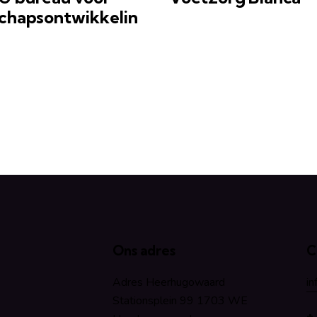
schapsontwikkelin
Ons adres
C
Adres Heerhugowaard
in
Stationsplein 99 1703 WE
+