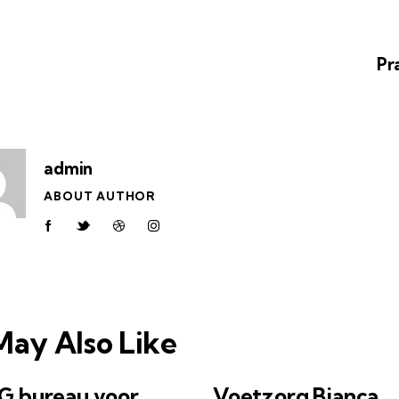
Pr
admin
ABOUT AUTHOR
May Also Like
G bureau voor
Voetzorg Bianca