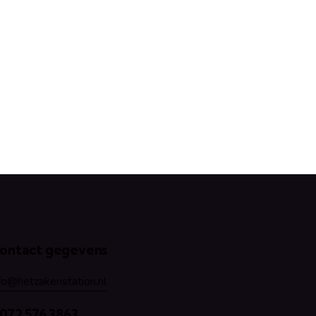
ontact gegevens
fo@hetzakenstation.nl
 072 576 3863